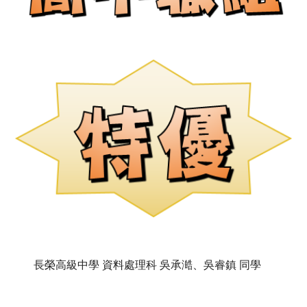
長榮高級中學 資料處理科 吳承澔、吳睿鎮 同學